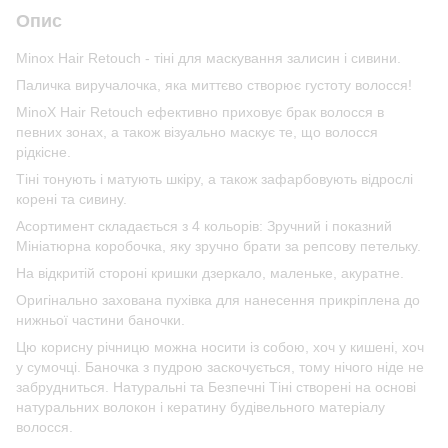
Опис
Minox Hair Retouch - тіні для маскування залисин і сивини.
Паличка виручалочка, яка миттєво створює густоту волосся!
MinoX Hair Retouch ефективно приховує брак волосся в
певних зонах, а також візуально маскує те, що волосся
рідкісне.
Тіні тонують і матують шкіру, а також зафарбовують відрослі
корені та сивину.
Асортимент складається з 4 кольорів: Зручний і показний
Мініатюрна коробочка, яку зручно брати за репсову петельку.
На відкритій стороні кришки дзеркало, маленьке, акуратне.
Оригінально захована пухівка для нанесення прикріплена до
нижньої частини баночки.
Цю корисну річницю можна носити із собою, хоч у кишені, хоч
у сумочці. Баночка з пудрою заскочується, тому нічого ніде не
забрудниться. Натуральні та Безпечні Тіні створені на основі
натуральних волокон і кератину будівельного матеріалу
волосся.