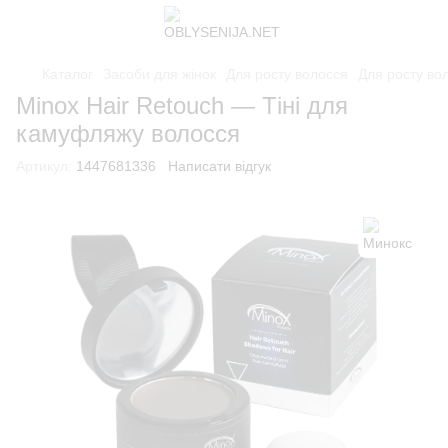
Каталог
Засоби для жінок
Для росту волосся
Для росту во
Minox Hair Retouch — Тіні для
камуфляжу волосся
Артикул:
1447681336
Написати відгук