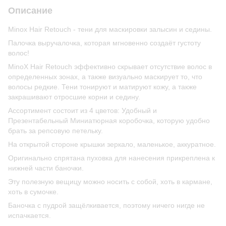
Описание
Minox Hair Retouch - тени для маскировки залысин и седины.
Палочка выручалочка, которая мгновенно создаёт густоту
волос!
MinoX Hair Retouch эффективно скрывает отсутствие волос в
определенных зонах, а также визуально маскирует то, что
волосы редкие. Тени тонируют и матируют кожу, а также
закрашивают отросшие корни и седину.
Ассортимент состоит из 4 цветов: Удобный и
Презентабельный Миниатюрная коробочка, которую удобно
брать за репсовую петельку.
На открытой стороне крышки зеркало, маленькое, аккуратное.
Оригинально спрятана пуховка для нанесения прикреплена к
нижней части баночки.
Эту полезную вещицу можно носить с собой, хоть в кармане,
хоть в сумочке.
Баночка с пудрой защёлкивается, поэтому ничего нигде не
испачкается.