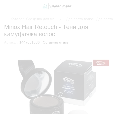
Каталог
Средства для женщин
Для роста волос
Для роста
Minox Hair Retouch - Тени для
камуфляжа волос
Артикул:
1447681336
Оставить отзыв