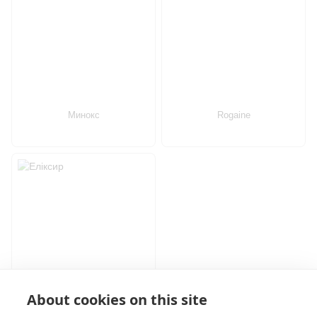
Минокс
Rogaine
About cookies on this site
Еліксир