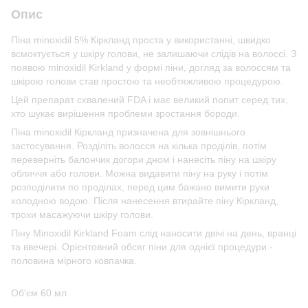
Опис
Піна minoxidil 5% Кіркланд проста у використанні, швидко
всмоктується у шкіру голови, не залишаючи слідів на волоссі. З
появою minoxidil Kirkland у формі піни, догляд за волоссям та
шкірою голови став простою та необтяжливою процедурою.
Цей препарат схвалений FDA і має великий попит серед тих,
хто шукає вирішення проблеми зростання бороди.
Піна minoxidil Кіркланд призначена для зовнішнього
застосування. Розділіть волосся на кілька проділів, потім
переверніть балончик догори дном і нанесіть піну на шкіру
обличчя або голови. Можна видавити піну на руку і потім
розподілити по проділах, перед цим бажано вимити руки
холодною водою. Після нанесення втирайте піну Кіркланд,
трохи масажуючи шкіру голови.
Піну Minoxidil Kirkland Foam слід наносити двічі на день, вранці
та ввечері. Орієнтовний обсяг піни для однієї процедури -
половина мірного ковпачка.
Об'єм 60 мл