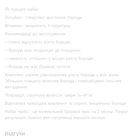
Як працює набір
Лосьйон– стимулює зростання бороди.
Вітаміни– зміцнюють її структуру.
Рекомендації до застосування:
– повна відсутність росту бороди;
– борода має тенденцію до порідіння;
– наявність «плішин» у місцях росту бороди;
– борода не має бажаної густоти.
Комплекс сприяє рівномірному росту бороди у всіх зонах.
Збільшує товщину волосків бороди і перешкоджає їхньому
випаданню.
Покращує структуру волосся, шкіри та нігтів.
Відновлює природне живлення та сприяє зміцненню бороди.
Набір турбо - це мінімальний базовий курс на 2 місяці. Перші
результати помітні вже наприкінці першого місяця.
Відгуки