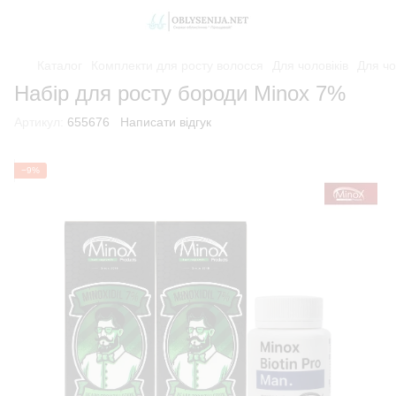
Каталог
Комплекти для росту волосся
Для чоловіків
Для чо
Набір для росту бороди Minox 7%
Артикул:
655676
Написати відгук
−9%