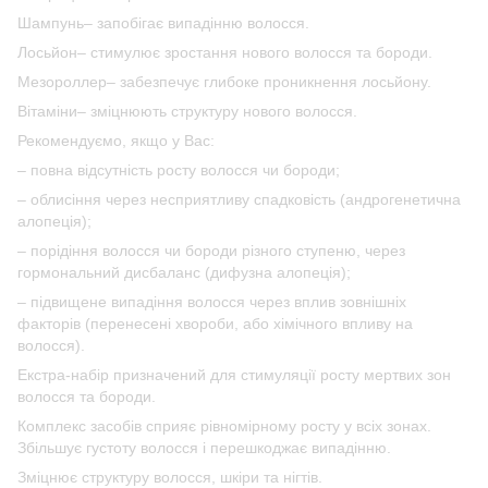
Шампунь– запобігає випадінню волосся.
Лосьйон– стимулює зростання нового волосся та бороди.
Мезороллер– забезпечує глибоке проникнення лосьйону.
Вітаміни– зміцнюють структуру нового волосся.
Рекомендуємо, якщо у Вас:
– повна відсутність росту волосся чи бороди;
– облисіння через несприятливу спадковість (андрогенетична
алопеція);
– порідіння волосся чи бороди різного ступеню, через
гормональний дисбаланс (дифузна алопеція);
– підвищене випадіння волосся через вплив зовнішніх
факторів (перенесені хвороби, або хімічного впливу на
волосся).
Екстра-набір призначений для стимуляції росту мертвих зон
волосся та бороди.
Комплекс засобів сприяє рівномірному росту у всіх зонах.
Збільшує густоту волосся і перешкоджає випадінню.
Зміцнює структуру волосся, шкіри та нігтів.