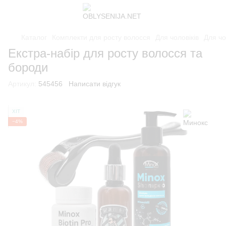
Каталог
Комплекти для росту волосся
Для чоловіків
Для чо
Екстра-набір для росту волосся та
бороди
Артикул:
545456
Написати відгук
ХІТ
−4%