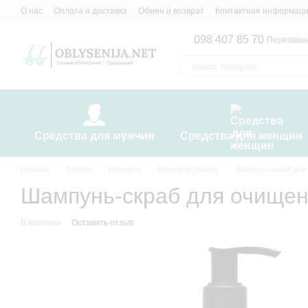
Перейти к основному контенту
О нас
Оплата и доставка
Обмен и возврат
Контактная информац
098 407 85 70
Перезвони
Средства для мужчин
Средства для женщин
Главная
Каталог
Шампуни
Шампуни Минокс
Шампунь-скраб для 
Шампунь-скраб для очищен
В наличии
Оставить отзыв