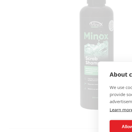
About c
We use coo
provide so
advertisem
Learn mor
Allow