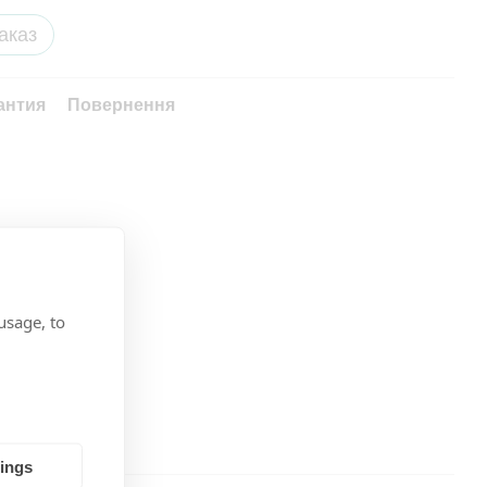
аказ
антия
Повернення
usage, to
tings