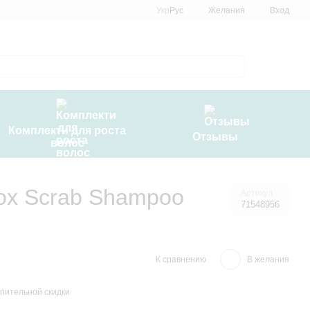
Укр
Рус
Желания
Вход
Комплекти для роста
Отзывы
волос
ox Scrab Shampoo
Артикул
71548956
К сравнению
В желания
пительной скидки