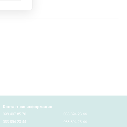
Контактная информация
098 407 85 70
063 894 23 44
063 894 23 44
063 894 23 44