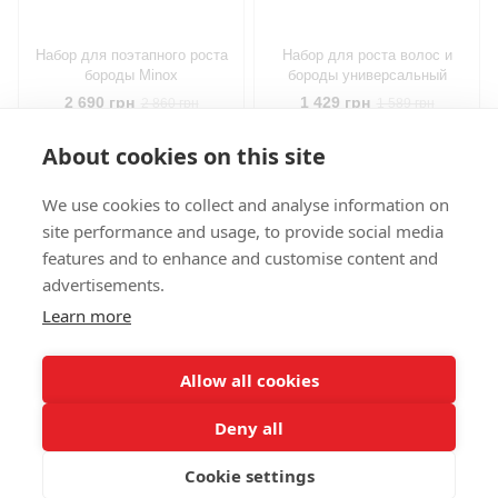
Набор для поэтапного роста
Набор для роста волос и
бороды Minox
бороды универсальный
2 690 грн
1 429 грн
2 860 грн
1 589 грн
Купить
Купить
About cookies on this site
We use cookies to collect and analyse information on
site performance and usage, to provide social media
features and to enhance and customise content and
advertisements.
098 407 85 70
063 894 23 44
Learn more
Контактная информация
Полная версия сайта
Allow all cookies
© 2026
Deny all
Укр
Рус
Cookie settings