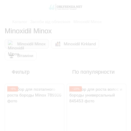
Каталог
Засоби від облисіння
Minoxidil Minox
Minoxidil Minox
Minoxidil Minox
Minoxidil Kirkland
Вітаміни
Фильтр
По популярности
−6%
−10%