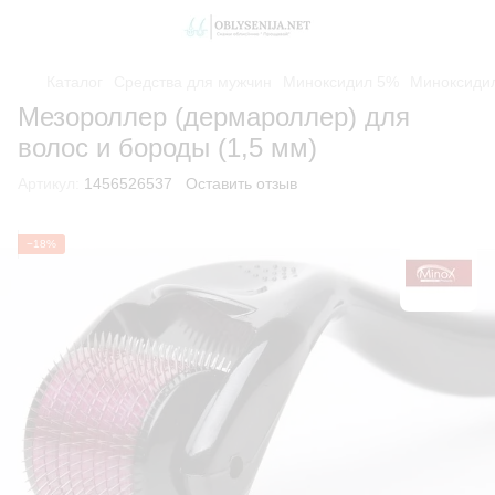
Каталог
Средства для мужчин
Миноксидил 5%
Миноксиди
Мезороллер (дермароллер) для
волос и бороды (1,5 мм)
Артикул:
1456526537
Оставить отзыв
−18%